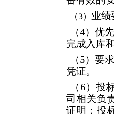
业绩
（
3
）
（
4
）
优
完成入库
（
5
）
要
凭证。
（
6
）
投
司相关负
证明；投