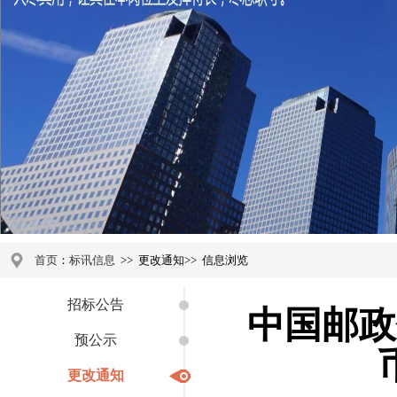
首页
：
标讯信息
>>
更改通知
>>
信息浏览
招标公告
中国邮政
预公示
更改通知