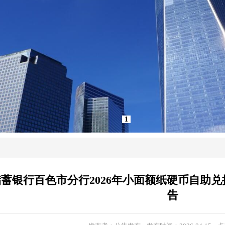
1
蓄银行百色市分行2026年小面额纸硬币自助兑
告